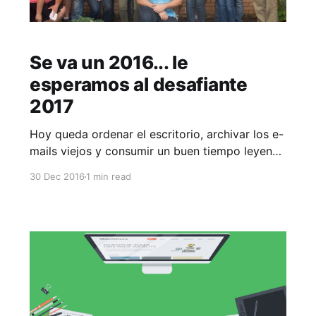
Se va un 2016... le
esperamos al desafiante
2017
Hoy queda ordenar el escritorio, archivar los e-
mails viejos y consumir un buen tiempo leyendo
predicciones del 2017 para estar afilado. Se
30 Dec 2016
1 min read
está yendo un muy buen 2016. Conseguimos la
confianza de importantes empresas, y nos
mantiene contento que hay muchas que siguen
confiando en nosotros. A todas ellas.