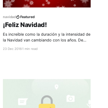
navidad
Featured
¡Feliz Navidad!
Es increíble como la duración y la intensidad de
la Navidad van cambiando con los años. De
niño parecía que la Navidad arrancaba
23 Dec 2016
1 min read
temprano; por estar de vacaciones, participaba
de distintas actividades (pesebre viviente,
Navidad en familia, armar el arbolito, etc.) y por
supuesto -como hijo de juguetero- me tocaba