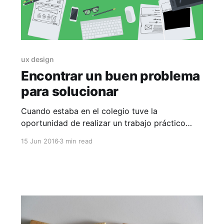
ux design
Encontrar un buen problema
para solucionar
Cuando estaba en el colegio tuve la
oportunidad de realizar un trabajo práctico
sobre la transmisión de la electricidad. Tuve el
15 Jun 2016
3 min read
honor de que un importante Ingeniero Eléctrico
me ayudara a entender toda la complejidad de
lo que significa elevar el voltaje para poder
transmitir el mayor cantidad amperaje de