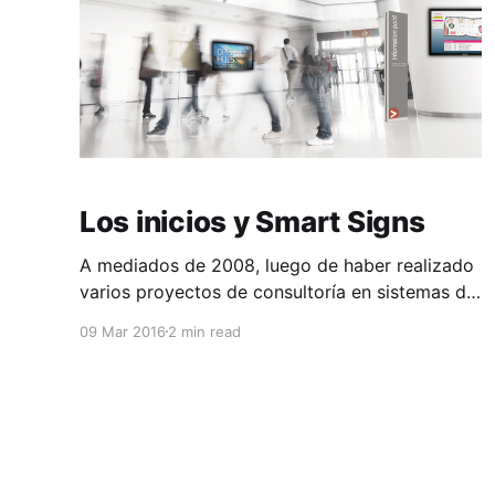
Los inicios y Smart Signs
A mediados de 2008, luego de haber realizado
varios proyectos de consultoría en sistemas de
gestión, decidí que quería trabajar en algo más
09 Mar 2016
2 min read
innovador y desafiante desde el punto de vista
tecnológico. No tenía muchas personas a
quienes les guste la idea de arrancar una
empresa sin ningún proyecto en