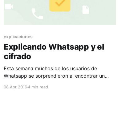
explicaciones
Explicando Whatsapp y el
cifrado
Esta semana muchos de los usuarios de
Whatsapp se sorprendieron al encontrar un
mensaje que decía "Las llamadas y mensajes
08 Apr 2016
4 min read
enviados a este chat ahora están seguros con
cifrado de extremo a extremo. Toca para más
información" ¿Porque esto es importante? ¿En
qué me afecta? ¿Cómo funciona? Son