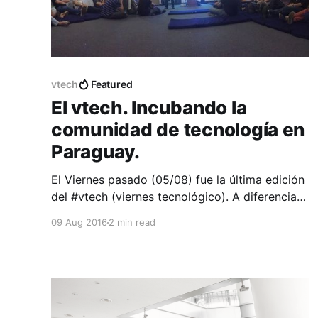
vtech
Featured
El vtech. Incubando la
comunidad de tecnología en
Paraguay.
El Viernes pasado (05/08) fue la última edición
del #vtech (viernes tecnológico). A diferencia
de cualquier Viernes, a las 18:00 nos juntamos
09 Aug 2016
2 min read
los geeks de este país (Paraguay) a hablar de
tecnología y fortalecer la comunidad. El #vtech
es un espacio de formación y a la vez de