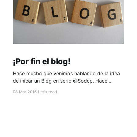
¡Por fin el blog!
Hace mucho que venimos hablando de la idea
de inicar un Blog en serio @Sodep. Hace
mucho que quiero escribir una entrada dentro
08 Mar 2016
1 min read
de este Blog. Tanto que no recuerdo el inicio de
ese sentimiento. Espero que esto cambie, al
menos por un tiempo donde el entusiasmo
jugará un papel