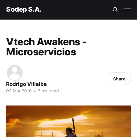
Sodep S.A.
Vtech Awakens -
Microservicios
Share
Rodrigo Villalba
09 Mar 2016
•
7 min read