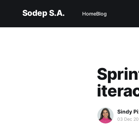
Sodep S.A.
Home
Blog
Sprin
itera
Sindy P
03 Dec 2