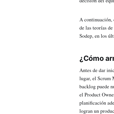
decisión del equ
A continuación, 
de las teorías 
Sodep, en los úl
¿Cómo arm
Antes de dar ini
lugar, el Scrum 
backlog puede nu
el Product Owner
planificación ad
logran un produc