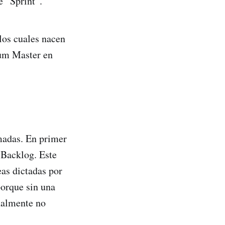
e “Sprint”.
los cuales nacen
rum Master en
omadas. En primer
 Backlog. Este
eas dictadas por
porque sin una
inalmente no