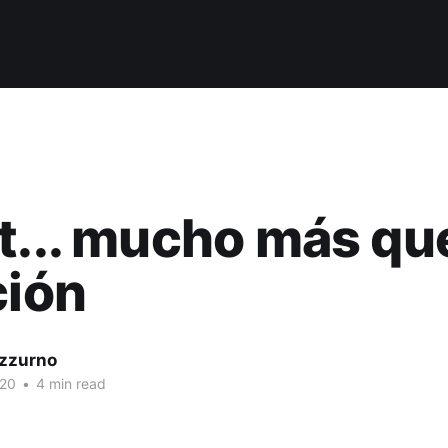
t... mucho más qu
ción
izzurno
020
•
4 min read