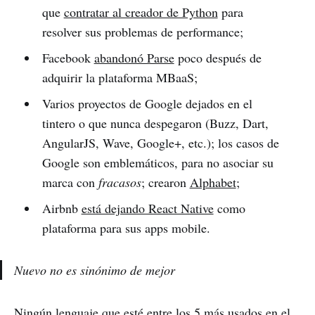
que
contratar al creador de Python
para
resolver sus problemas de performance;
Facebook
abandonó Parse
poco después de
adquirir la plataforma MBaaS;
Varios proyectos de Google dejados en el
tintero o que nunca despegaron (Buzz, Dart,
AngularJS, Wave, Google+, etc.); los casos de
Google son emblemáticos, para no asociar su
marca con
fracasos
; crearon
Alphabet
;
Airbnb
está dejando React Native
como
plataforma para sus apps mobile.
Nuevo no es sinónimo de mejor
Ningún lenguaje que esté entre los
5 más usados en el