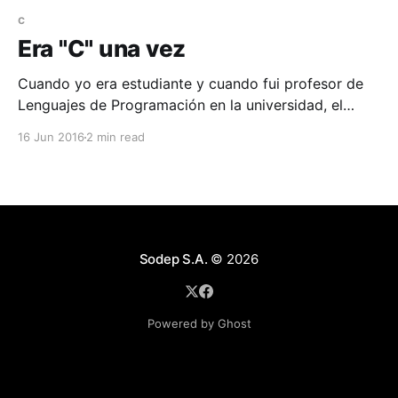
c
Era "C" una vez
Cuando yo era estudiante y cuando fui profesor de
Lenguajes de Programación en la universidad, el
lenguaje que se usaba (y se usa hasta hoy) para
16 Jun 2016
2 min read
introducir a los alumnos a la programación era C.
Ahora bien, hoy en día en el año 2016, ya no tengo
tanta certeza de
Sodep S.A.
© 2026
Powered by Ghost