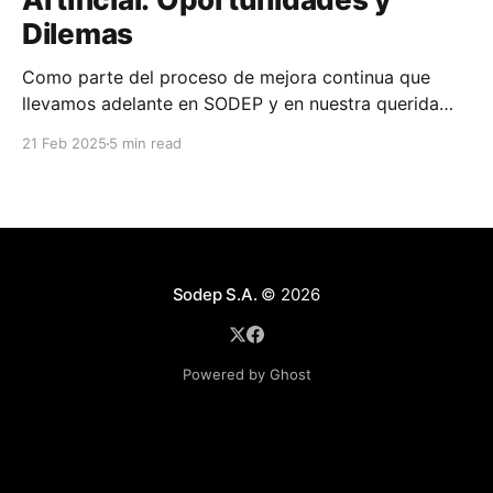
Dilemas
Como parte del proceso de mejora continua que
llevamos adelante en SODEP y en nuestra querida
casa de estudios, la Facultad de Ciencias y
21 Feb 2025
5 min read
Tecnología UC-Asunción, y apoyándome en mi rol de
educador en ambas instituciones, decidimos
modernizar nuestro trabajo incorporando asistentes
en varias etapas del proceso de desarrollo
Sodep S.A.
© 2026
Powered by Ghost