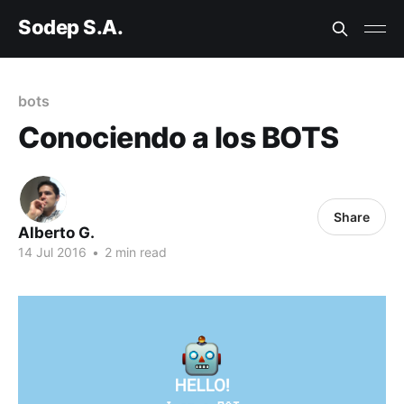
Sodep S.A.
bots
Conociendo a los BOTS
Share
Alberto G.
14 Jul 2016
•
2 min read